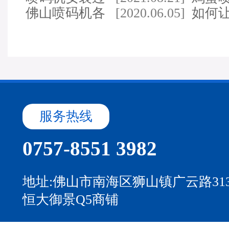
程中应注意的事项及…
佛山喷码机各
[2020.06.05]
用什
如何
种机型的耗材介绍
喷印
服务热线
0757-8551 3982
地址:佛山市南海区狮山镇广云路31
恒大御景Q5商铺