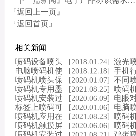
『下一篇新闻』
电子产品标识需求…
『返回上一页』
『返回首页』
相关新闻
喷码设备喷头
[2018.01.24]
激光
维护五大招你都知道…
电脑喷码机使
[2018.12.18]
精密
手机
用时要注意什么？
喷码机喷头保
[2020.01.07]
喷码
不同
养同样需要细心呵护…
喷码机专用墨
[2021.08.25]
主要
喷码
水走向环保，安全的方…
喷码机安装过
[2020.06.09]
稳定
电眼
程中应注意的事项及…
标签上喷码可
[2020.01.06]
机的
电脑
以使用喷码机吗?
喷码机应用在
[2021.08.23]
时间
喷码
重工行业可以吗
喷码机触摸屏
[2020.06.06]
售后
喷码
的保养千万别忽视
喷码机安装过
[2021.08.21]
果不
鸡蛋