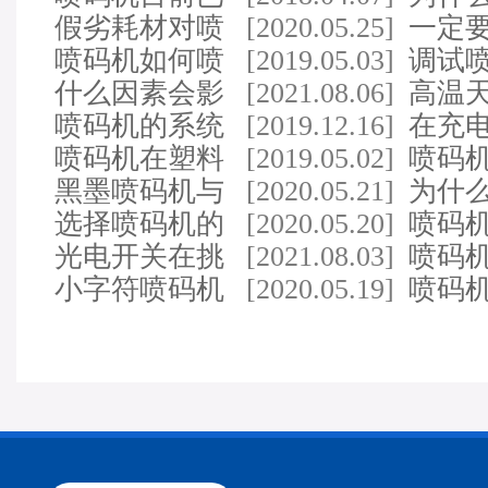
经取代了打码机的位…
假劣耗材对喷
[2020.05.25]
运行
一定
码机有什么影响
喷码机如何喷
[2019.05.03]
质量
调试
印防伪追溯二维码
什么因素会影
[2021.08.06]
注意
高温
响喷码机的打印速度…
喷码机的系统
[2019.12.16]
机的
在充
现外观和结构都是很…
喷码机在塑料
[2019.05.02]
测喷
喷码
管材、异型材、铝(钢…
黑墨喷码机与
[2020.05.21]
内容
为什
白墨喷码机的不同之…
选择喷码机的
[2020.05.20]
保养
喷码
技巧
光电开关在挑
[2021.08.03]
印刷
喷码
选喷码机中的应用
小字符喷码机
[2020.05.19]
程中
喷码
在各行业潜力巨大
磁性