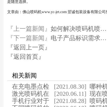
是随意选择。
文章由：佛山喷码机www.yc-jet.com 翌诚包装设备有
『上一篇新闻』
如何解决喷码机喷…
『下一篇新闻』
电子产品标识需求…
『返回上一页』
『返回首页』
相关新闻
在充电墨点检
[2021.08.30]
哪种
测喷码设备会出现哪…
激光喷码机在
[2020.06.11]
机适
现在
精密电子中的应用
手机行业对于
[2021.08.28]
场上
喷码机