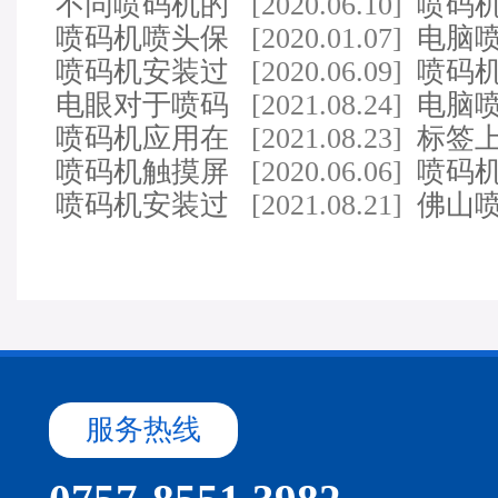
喷码机的需求
不同喷码机的
[2020.06.10]
主要
喷码
主要适用范围有哪些…
喷码机喷头保
[2020.01.07]
水走
电脑
养同样需要细心呵护…
喷码机安装过
[2020.06.09]
用时
喷码
程中应注意的事项及…
电眼对于喷码
[2021.08.24]
稳定
电脑
机的重要性
喷码机应用在
[2021.08.23]
时间
标签
重工行业可以吗
喷码机触摸屏
[2020.06.06]
以使用
喷码
的保养千万别忽视
喷码机安装过
[2021.08.21]
售后
佛山
程中应注意的事项及…
种机
服务热线